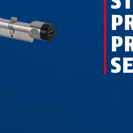
S
P
P
S