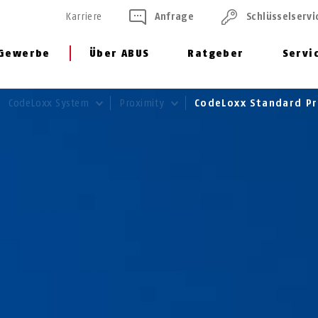
Karriere
Anfrage
Schlüssel­servi
Gewerbe
Über ABUS
Ratgeber
Servi
CodeLoxx System
Proximity
CodeLoxx Standard Pr