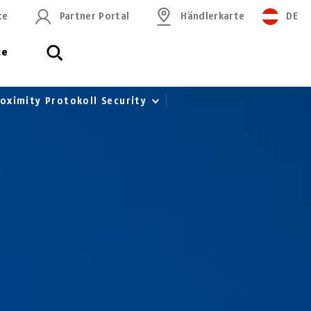
ce
Partner Portal
Händlerkarte
DE
ce
oximity Protokoll Security