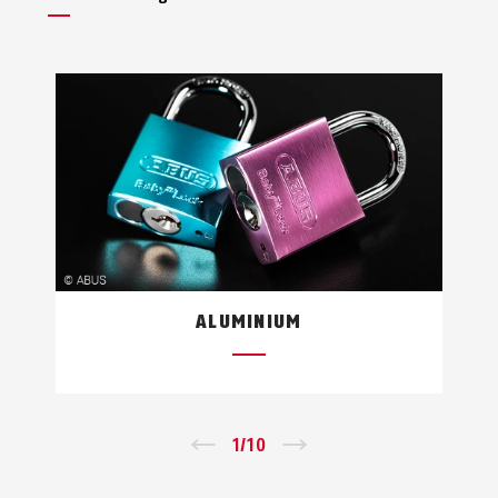
ALUMINIUM
←
1
/
10
→