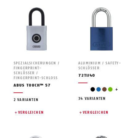
SPEZIALSICHERUNGEN /
ALUMINIUM / SAFETY-
FINGERPRINT-
SCHLÖSSER
SCHLÖSSER /
72TI/40
FINGERPRINT-SCHLOSS
ABUS TOUCH™ 57
orange
black
blue
brown
green
+
34 VARIANTEN
2 VARIANTEN
VERGLEICHEN
VERGLEICHEN