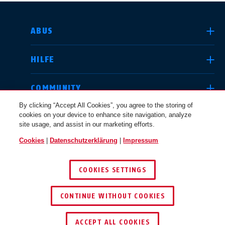
LAND AUSWÄHLEN
ABUS
HILFE
Deutschland
United Kingdom
COMMUNITY
By clicking “Accept All Cookies”, you agree to the storing of
cookies on your device to enhance site navigation, analyze
RECHTLICHES
site usage, and assist in our marketing efforts.
International
USA
Cookies
|
Datenschutzerklärung
|
Impressum
ÖSTERREICH
COOKIES SETTINGS
Canada
© 2026 ABUS
Österreich
EN
FR
CONTINUE WITHOUT COOKIES
ACCEPT ALL COOKIES