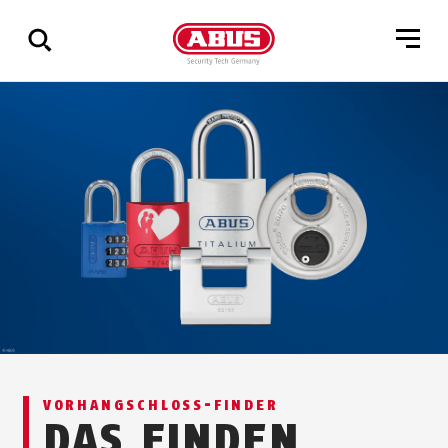
Zeige
alle
Ergebnisse
VOR­HANG­SCHLOSS-FINDER
DAS FINDEN,