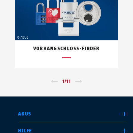
VORHANGSCHLOSS-FINDER
←
1
/
11
→
LAND AUSWÄHLEN
ABUS
HILFE