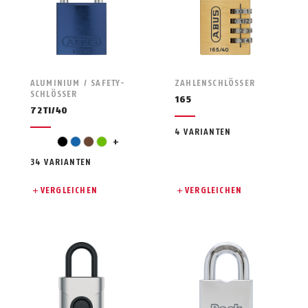
ALUMINIUM / SAFETY-
ZAHLENSCHLÖSSER
SCHLÖSSER
165
72TI/40
4 VARIANTEN
orange
black
blue
brown
green
+
34 VARIANTEN
VERGLEICHEN
VERGLEICHEN