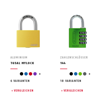
ALUMINIUM
ZAHLENSCHLÖSSER
T65AL MYLOCK
144
white
light green
black
blue
red
violet
+
black
blue
green
grey
+
6 VARIANTEN
18 VARIANTEN
VERGLEICHEN
VERGLEICHEN