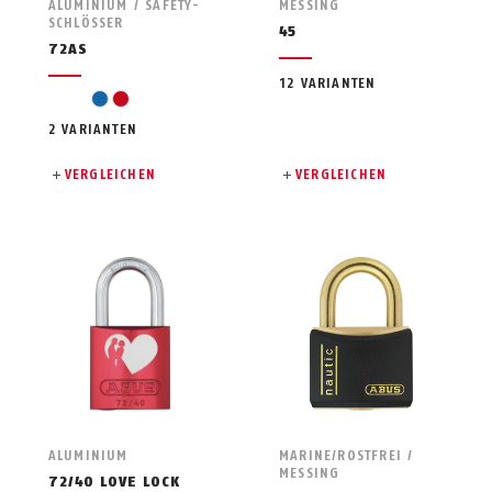
ALUMINIUM / SAFETY-
MESSING
SCHLÖSSER
45
72AS
12 VARIANTEN
blue
red
2 VARIANTEN
VERGLEICHEN
VERGLEICHEN
ALUMINIUM
MARINE/ROSTFREI /
MESSING
72/40 LOVE LOCK