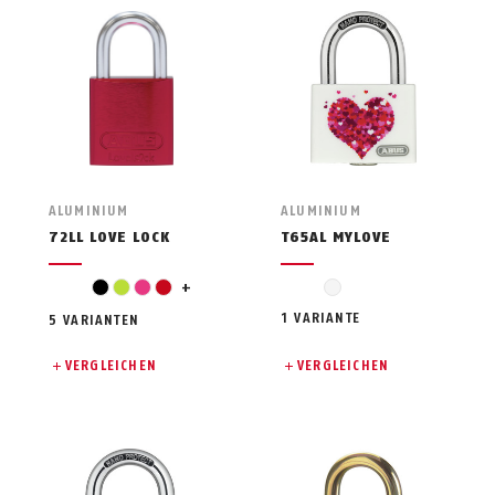
ALUMINIUM
ALUMINIUM
72LL LOVE LOCK
T65AL MYLOVE
turquoise
black
light green
pink
red
+
white
1 VARIANTE
5 VARIANTEN
VERGLEICHEN
VERGLEICHEN