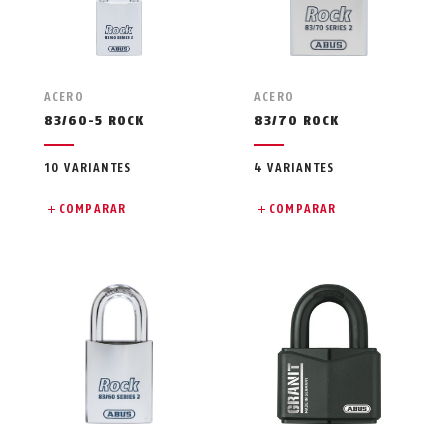
ACERO
ACERO
83/60-5 ROCK
83/70 ROCK
10 VARIANTES
4 VARIANTES
COMPARAR
COMPARAR