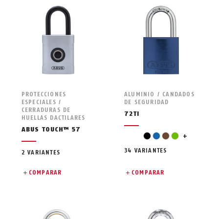
PROTECCIONES
ALUMINIO / CANDADOS
ESPECIALES /
DE SEGURIDAD
CERRADURAS DE
72TI
HUELLAS DACTILARES
ABUS TOUCH™ 57
naranja
negro
azul
marrón
verde
+
34 VARIANTES
2 VARIANTES
COMPARAR
COMPARAR