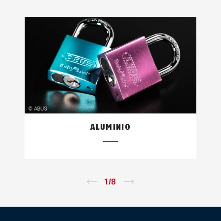
ALUMINIO
←
1
/
8
→