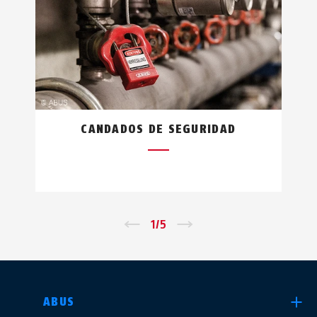
CANDADOS DE SEGURIDAD
←
1
/
5
→
SELECCIONE UN PAÍS
ABUS