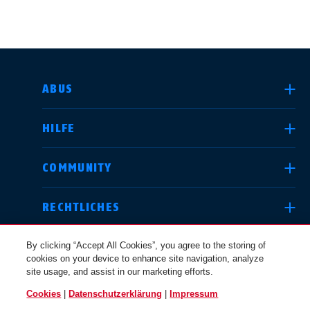
LAND AUSWÄHLEN
ABUS
HILFE
Deutschland
United Kingdom
COMMUNITY
RECHTLICHES
International
USA
By clicking “Accept All Cookies”, you agree to the storing of
cookies on your device to enhance site navigation, analyze
site usage, and assist in our marketing efforts.
Canada
Cookies
|
Datenschutzerklärung
|
Impressum
Österreich
EN
FR