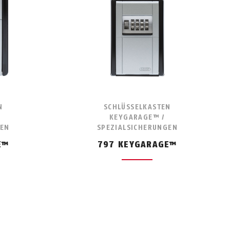
N
SCHLÜSSELKASTEN
KEYGARAGE™ /
GEN
SPEZIALSICHERUNGEN
E™
797 KEYGARAGE™