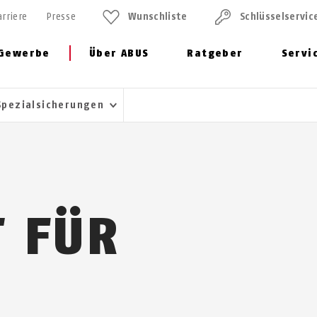
arriere
Presse
Wunschliste
Schlüssel­servic
Gewerbe
Über ABUS
Ratgeber
Servi
Spezialsicherungen
T FÜR