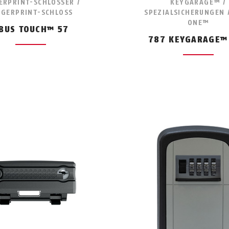
ERPRINT-SCHLÖSSER /
KEYGARAGE™ /
NGERPRINT-SCHLOSS
SPEZIALSICHERUNGEN 
ONE™
BUS TOUCH™ 57
787 KEYGARAGE™