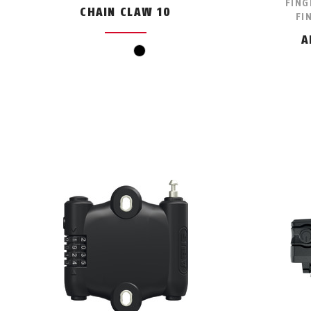
FING
CHAIN CLAW 10
FI
A
schwarz