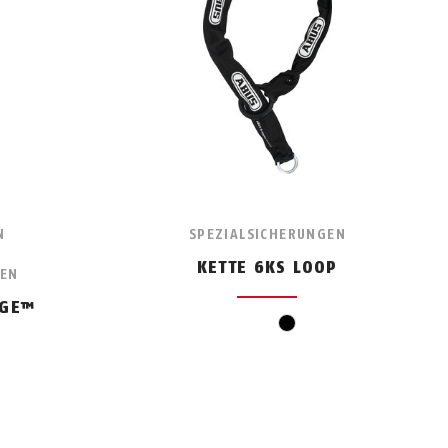
N
SPEZIALSICHERUNGEN
KETTE 6KS LOOP
GEN
AGE™
schwarz