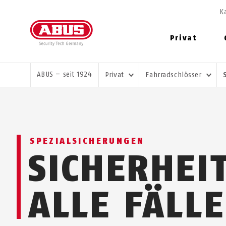
K
Privat
SIE SIND HIER:
ABUS – seit 1924
Privat
Fahrradschlösser
SPEZIALSICHERUNGEN
SICHERHEI
ALLE FÄLLE