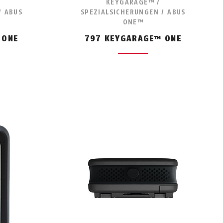
KEYGARAGE™ /
/ ABUS
SPEZIALSICHERUNGEN / ABUS
ONE™
 ONE
797 KEYGARAGE™ ONE