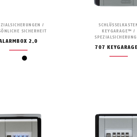
EZIALSICHERUNGEN /
SCHLÜSSELKASTE
SÖNLICHE SICHERHEIT
KEYGARAGE™ /
SPEZIALSICHERUN
ALARMBOX 2.0
707 KEYGARAG
schwarz