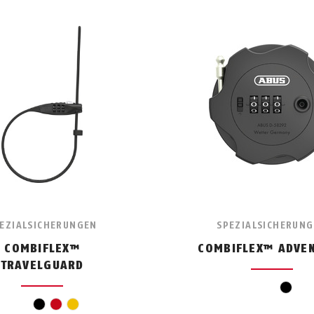
EZIALSICHERUNGEN
SPEZIALSICHERUN
COMBIFLEX™
COMBIFLEX™ ADVE
TRAVELGUARD
schw
schwarz
rot
gelb