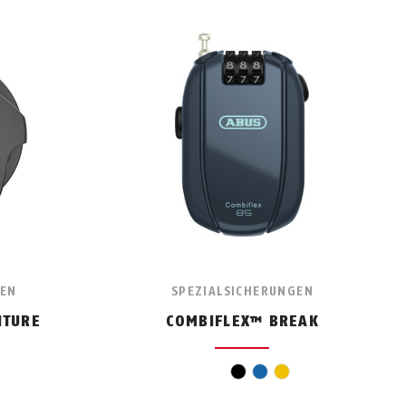
GEN
SPEZIALSICHERUNGEN
NTURE
COMBIFLEX™ BREAK
arz
schwarz
blau
gelb