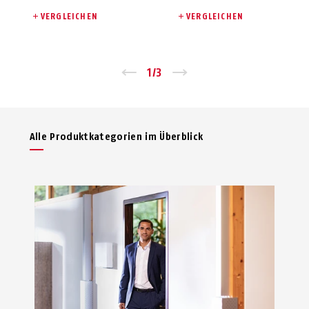
VERGLEICHEN
VERGLEICHEN
Zurück
1
/
3
Vor
Alle Produktkategorien im Überblick