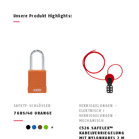
Unsere Produkt Highlights:
SAFETY-SCHLÖSSER
VERRIEGELUNGEN -
ELEKTRISCH /
76BS/40 ORANGE
VERRIEGELUNGEN -
MECHANISCH
grau
schwarz
blau
braun
grün
+
C526 SAFELEX™
KABELVERRIEGELUNG
MIT NYLONKABEL 2 M