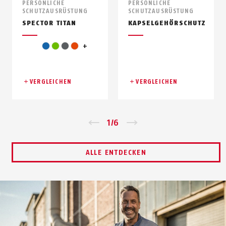
PERSÖNLICHE
PERSÖNLICHE
SCHUTZAUSRÜSTUNG
SCHUTZAUSRÜSTUNG
SPECTOR TITAN
KAPSELGEHÖRSCHUTZ
pink
blau
grün
grau
orange
+
VERGLEICHEN
VERGLEICHEN
Zurück
1
/
6
Vor
ALLE ENTDECKEN