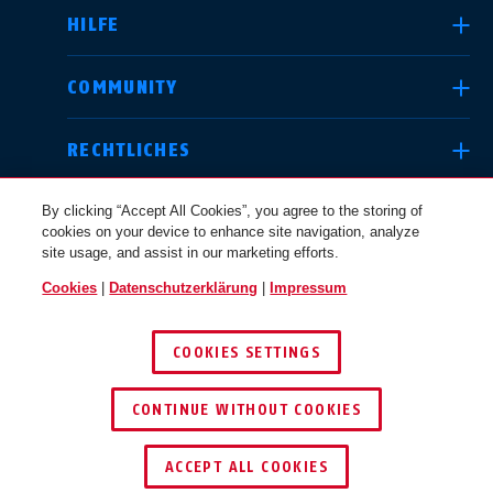
HILFE
Deutschland
United Kingdom
COMMUNITY
RECHTLICHES
International
USA
By clicking “Accept All Cookies”, you agree to the storing of
cookies on your device to enhance site navigation, analyze
site usage, and assist in our marketing efforts.
Canada
Cookies
|
Datenschutzerklärung
|
Impressum
Österreich
EN
FR
DEUTSCHLAND
COOKIES SETTINGS
© 2026 ABUS
Nederland
Polska
CONTINUE WITHOUT COOKIES
ACCEPT ALL COOKIES