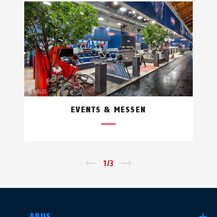
EVENTS & MESSEN
←
1
/
3
→
LAND AUSWÄHLEN
ABUS