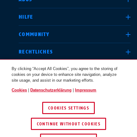
HILFE
Deutschland
United Kingdom
COMMUNITY
RECHTLICHES
International
USA
By clicking “Accept All Cookies”, you agree to the storing of
cookies on your device to enhance site navigation, analyze
site usage, and assist in our marketing efforts.
Canada
Cookies
|
Datenschutzerklärung
|
Impressum
Österreich
EN
FR
DEUTSCHLAND
COOKIES SETTINGS
© 2026 ABUS
Nederland
Polska
CONTINUE WITHOUT COOKIES