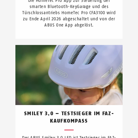
Die HomeTec Pro App zur Steuerung der
smarten Bluetooth-KeyGarage und des
Türschlossantriebs HomeTec Pro CFA3100 wird
zu Ende April 2026 abgeschaltet und von der
ABUS One App abgelöst.
SMILEY 3.0 – TESTSIEGER IM FAZ-
KAUFKOMPASS
Der ABUS Smiley 3.0 LED ist Testsieger im FAZ-