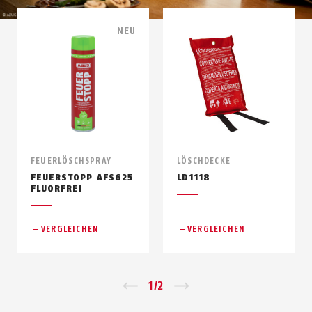
NEU
FEUERLÖSCHSPRAY
LÖSCHDECKE
FEUERSTOPP AFS625
LD1118
FLUORFREI
VERGLEICHEN
VERGLEICHEN
Zurück
1
/
2
Vor