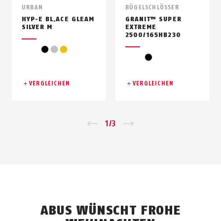
URBAN
BÜGELSCHLÖSSER
HYP-E BL.ACE GLEAM
GRANIT™ SUPER
SILVER M
EXTREME
2500/165HB230
schwarz
silber
gelb
schwarz
VERGLEICHEN
VERGLEICHEN
Zurück
1
/
3
Vor
ABUS WÜNSCHT FROHE