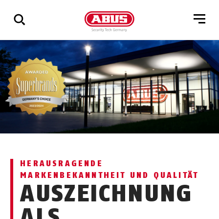
Zeige
alle
Ergebnisse
HERAUSRAGENDE
MARKENBEKANNTHEIT UND QUALITÄT
AUSZEICHNUNG
ALS