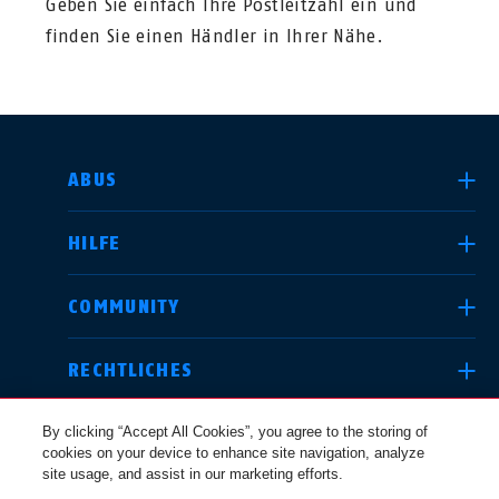
Geben Sie einfach Ihre Postleitzahl ein und
finden Sie einen Händler in Ihrer Nähe.
LAND AUSWÄHLEN
ABUS
HILFE
Deutschland
United Kingdom
COMMUNITY
RECHTLICHES
International
USA
By clicking “Accept All Cookies”, you agree to the storing of
cookies on your device to enhance site navigation, analyze
site usage, and assist in our marketing efforts.