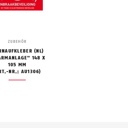
ZUBEHÖR
NAUFKLEBER (NL)
ARMANLAGE" 148 X
105 MM
RT.-NR.: AU1306)