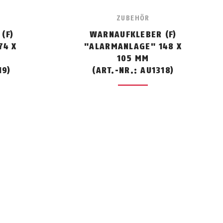
ZUBEHÖR
(F)
WARNAUFKLEBER (F)
74 X
"ALARMANLAGE" 148 X
105 MM
19)
(ART.-NR.: AU1318)