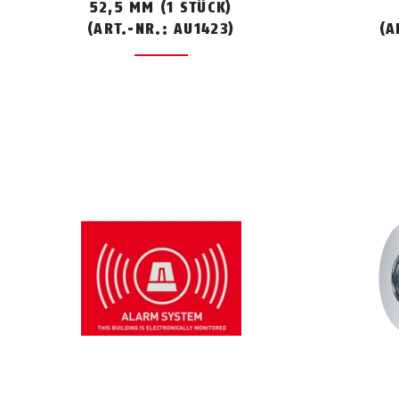
52,5 MM (1 STÜCK)
(ART.-NR.: AU1423)
(A