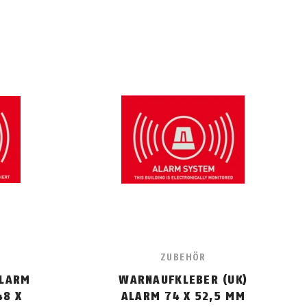
ZUBEHÖR
ALARM
WARNAUFKLEBER (UK)
48 X
ALARM 74 X 52,5 MM