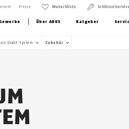
arriere
Presse
Wunschliste
Schlüssel­servic
Gewerbe
Über ABUS
Ratgeber
Servi
xon Draht-System
Zubehör
UM
TEM