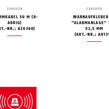
ZUBEHÖR
ZUBEHÖR
RMKABEL 50 M (8-
WARNAUFKLEBER 
ADRIG)
"ALARMANLAGE" 
RT.-NR.: AZ6360)
52,5 MM
(ART.-NR.: AU13