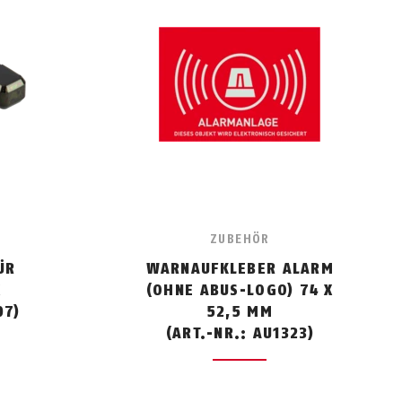
ZUBEHÖR
ÜR
WARNAUFKLEBER ALARM
X
(OHNE ABUS-LOGO) 74 X
07)
52,5 MM
(ART.-NR.: AU1323)