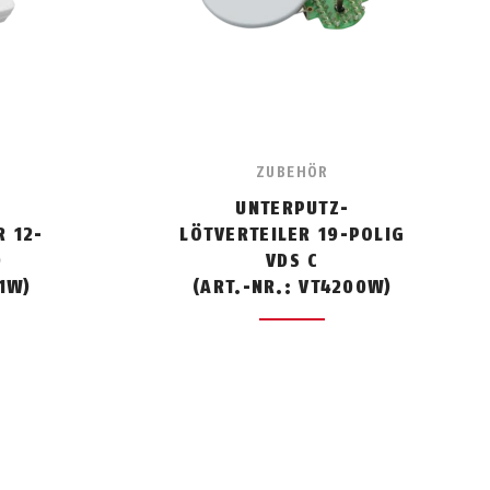
ZUBEHÖR
UNTERPUTZ-
 12-
LÖTVERTEILER 19-POLIG
)
VDS C
01W)
(ART.-NR.: VT4200W)