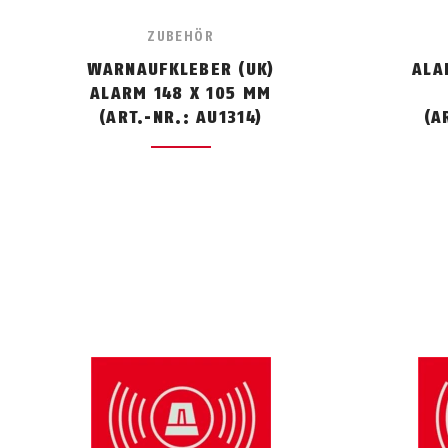
ZUBEHÖR
WARNAUFKLEBER (UK)
ALA
ALARM 148 X 105 MM
(ART.-NR.: AU1314)
(A