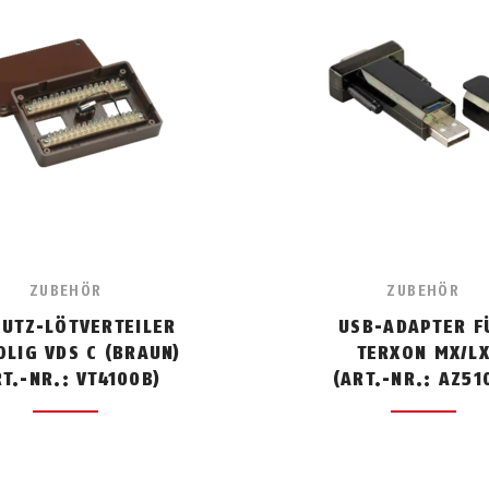
ZUBEHÖR
ZUBEHÖR
UTZ-LÖTVERTEILER
USB-ADAPTER F
OLIG VDS C (BRAUN)
TERXON MX/L
RT.-NR.: VT4100B)
(ART.-NR.: AZ51