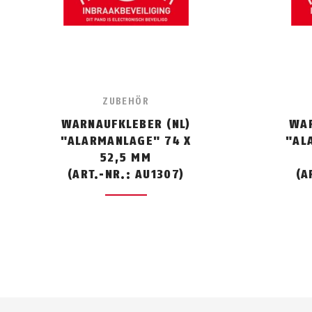
ZUBEHÖR
WARNAUFKLEBER (NL)
WAR
"ALARMANLAGE" 74 X
"AL
52,5 MM
(ART.-NR.: AU1307)
(A