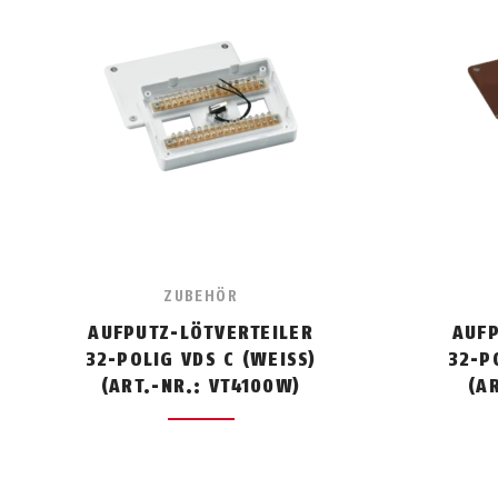
ZUBEHÖR
AUFPUTZ-LÖTVERTEILER
AUFP
32-POLIG VDS C (WEISS)
32-P
(ART.-NR.: VT4100W)
(A