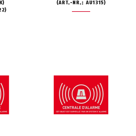
K)
(ART.-NR.: AU1315)
22)