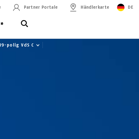
e
Partner Portale
Händlerkarte
DE
ce
19-polig VdS C