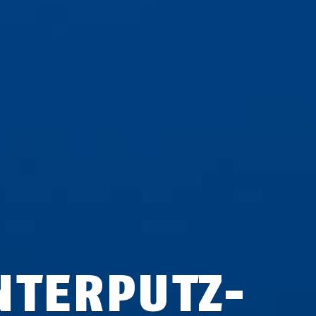
­TER­PUTZ-