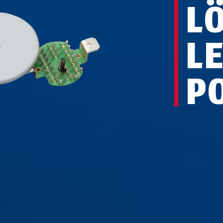
LÖ
L
P