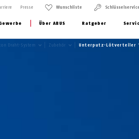
arriere
Presse
Wunschliste
Schlüssel­servic
Gewerbe
Über ABUS
Ratgeber
Servi
xon Draht-System
Zubehör
Unterputz-Lötverteiler 