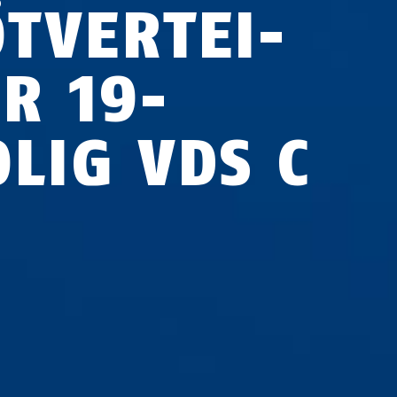
T­VER­TEI­
ER 19-
OLIG VDS C