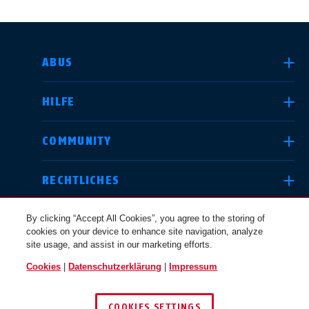
LAND AUSWÄHLEN
ABUS
HILFE
Deutschland
United Kingdom
COMMUNITY
RECHTLICHES
International
USA
By clicking “Accept All Cookies”, you agree to the storing of
cookies on your device to enhance site navigation, analyze
site usage, and assist in our marketing efforts.
Canada
Cookies
|
Datenschutzerklärung
|
Impressum
Österreich
EN
FR
DEUTSCHLAND
COOKIES SETTINGS