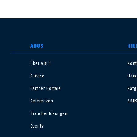
LAND AUSWÄHLEN
ABUS
HIL
Über ABUS
Kont
Deutschland
U
Service
Händ
Canada
Ö
Partner Portale
Ratg
EN
FR
Referenzen
ABUS
Italia
B
Branchenlösungen
México
F
Events