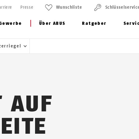
arriere
Presse
Wunschliste
Schlüssel­servic
Gewerbe
Über ABUS
Ratgeber
Servi
zerriegel
T AUF
EITE