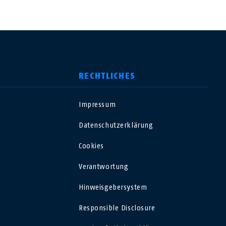
RECHTLICHES
Impressum
USA
Datenschutzerklärung
Polska
Cookies
Verantwortung
España
Hinweisgebersystem
Magyarország
Responsible Disclosure