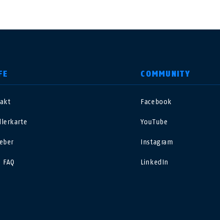
FE
COMMUNITY
akt
Facebook
nited Kingdom
International
lerkarte
YouTube
sterreich
Nederland
eber
Instagram
 FAQ
LinkedIn
elgië
Schweiz
NL
FR
DE
FR
rance
Sverige