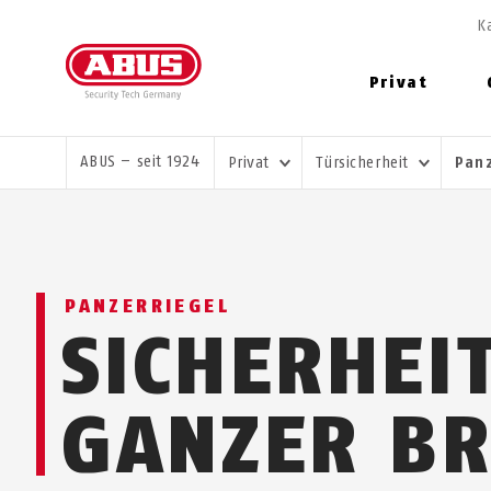
K
Privat
SIE SIND HIER:
ABUS – seit 1924
Privat
Türsicherheit
Pan
PANZERRIEGEL
SICHERHEI
GANZER BR