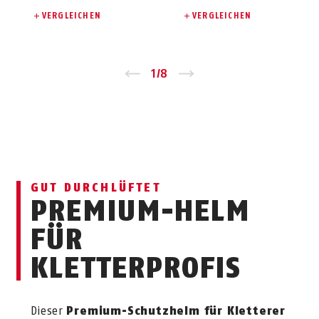
VERGLEICHEN
VERGLEICHEN
Zurück
1
/
8
Vor
GUT DURCHLÜFTET
PREMIUM-HELM
FÜR
KLETTERPROFIS
Dieser
Premium-Schutzhelm für Kletterer