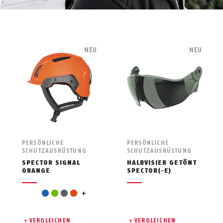
NEU
NEU
PERSÖNLICHE
PERSÖNLICHE
SCHUTZAUSRÜSTUNG
SCHUTZAUSRÜSTUNG
SPECTOR SIGNAL
HALBVISIER GETÖNT
ORANGE
SPECTOR(-E)
pink
blau
grün
grau
orange
+
VERGLEICHEN
VERGLEICHEN