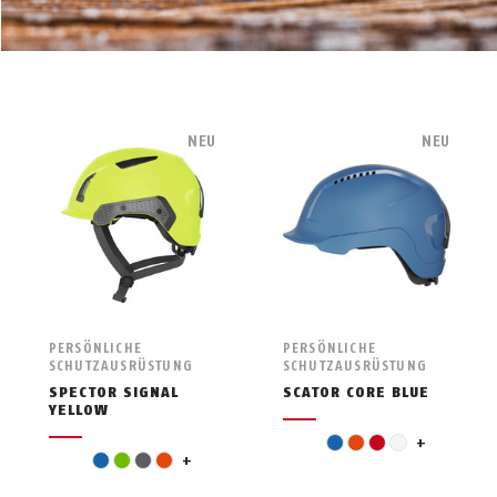
NEU
NEU
PERSÖNLICHE
PERSÖNLICHE
SCHUTZAUSRÜSTUNG
SCHUTZAUSRÜSTUNG
SPECTOR SIGNAL
SCATOR CORE BLUE
YELLOW
gelb
blau
orange
rot
weiß
+
pink
blau
grün
grau
orange
+