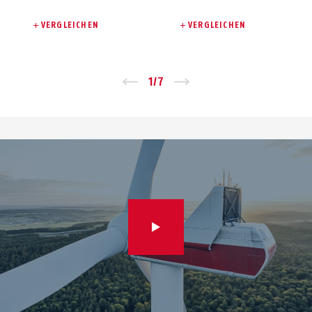
VERGLEICHEN
VERGLEICHEN
Zurück
1
/
7
Vor