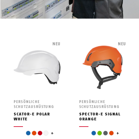
NEU
NEU
PERSÖNLICHE
PERSÖNLICHE
SCHUTZAUSRÜSTUNG
SCHUTZAUSRÜSTUNG
SCATOR-E POLAR
SPECTOR-E SIGNAL
WHITE
ORANGE
gelb
rot
blau
orange
rot
weiß
+
blau
grün
grau
orange
+