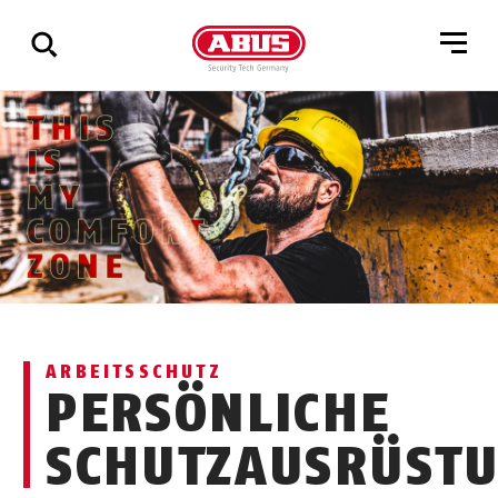
Zeige
alle
Ergebnisse
ARBEITSSCHUTZ
PERSÖNLICHE
SCHUTZAUSRÜST