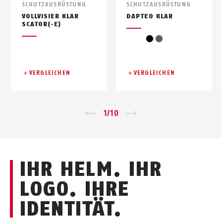
SCHUTZAUSRÜSTUNG
SCHUTZAUSRÜSTUNG
VOLLVISIER KLAR
DAPTEO KLAR
SCATOR(-E)
schwarz
grau
VERGLEICHEN
VERGLEICHEN
Zurück
1
/
10
Vor
IHR HELM. IHR
LOGO. IHRE
IDENTITÄT.