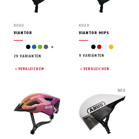
ROAD
ROAD
VIANTOR
VIANTOR MIPS
orange
schwarz
blau
grün
grau
+
schwarz
rot
weiß
gelb
9 VARIANTEN
29 VARIANTEN
VERGLEICHEN
VERGLEICHEN
NEU