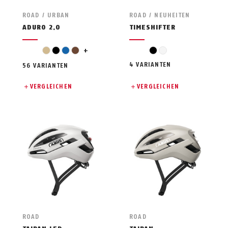
ROAD / URBAN
ROAD / NEUHEITEN
ADURO 2.0
TIMESHIFTER
gold
beige
schwarz
blau
braun
+
schwarz
weiß
4 VARIANTEN
56 VARIANTEN
VERGLEICHEN
VERGLEICHEN
ROAD
ROAD