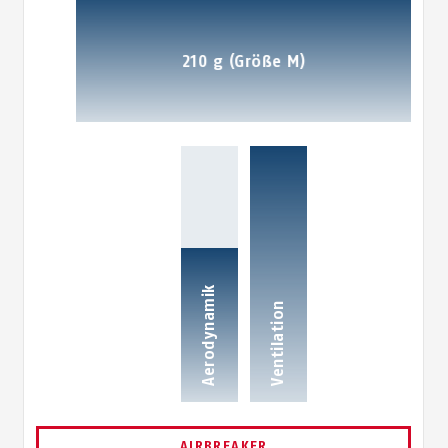
Weight
210 g (Größe M)
100
60
Aerodynamik
Ventilation
AIRBREAKER