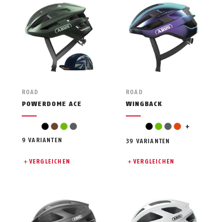
ROAD
ROAD
POWERDOME ACE
WINGBACK
rot
schwarz
braun
grün
grau
schwarz
grün
grau
orange
+
9 VARIANTEN
39 VARIANTEN
VERGLEICHEN
VERGLEICHEN