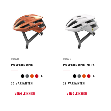
ROAD
ROAD
POWERDOME
POWERDOME MIPS
silber
silber
schwarz
grau
orange
rot
+
schwarz
grau
orange
rot
+
36 VARIANTEN
27 VARIANTEN
VERGLEICHEN
VERGLEICHEN