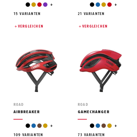
weiß
violett
schwarz
gold
rot
violett
+
schwarz
blau
gold
rot
+
15 VARIANTEN
21 VARIANTEN
VERGLEICHEN
VERGLEICHEN
ROAD
ROAD
AIRBREAKER
GAMECHANGER
grün
grün
schwarz
blau
braun
gold
+
schwarz
blau
braun
gold
+
109 VARIANTEN
73 VARIANTEN