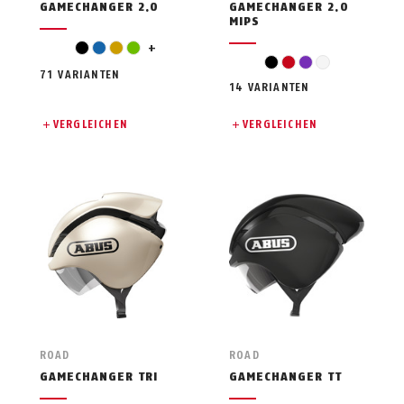
GAMECHANGER 2.0
GAMECHANGER 2.0
MIPS
grau
schwarz
blau
gold
grün
+
schwarz
rot
violett
weiß
71 VARIANTEN
14 VARIANTEN
VERGLEICHEN
VERGLEICHEN
ROAD
ROAD
GAMECHANGER TRI
GAMECHANGER TT