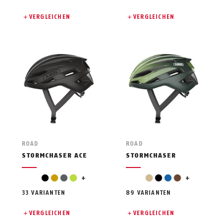
VERGLEICHEN
VERGLEICHEN
ROAD
ROAD
STORMCHASER ACE
STORMCHASER
orange
gold
schwarz
gold
grau
hellgrün
+
beige
schwarz
blau
braun
+
33 VARIANTEN
89 VARIANTEN
VERGLEICHEN
VERGLEICHEN