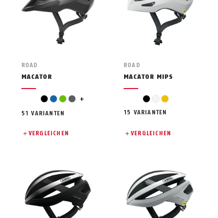
ROAD
ROAD
MACATOR
MACATOR MIPS
orange
schwarz
blau
grün
grau
+
schwarz
weiß
gelb
15 VARIANTEN
51 VARIANTEN
VERGLEICHEN
VERGLEICHEN