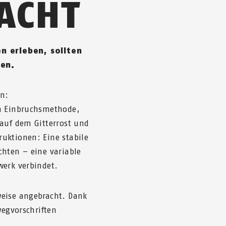
ACHT
n erleben, sollten
zen.
en:
en Einbruchsmethode,
 auf dem Gitterrost und
uktionen: Eine stabile
chten – eine variable
werk verbindet.
weise angebracht. Dank
wegvorschriften