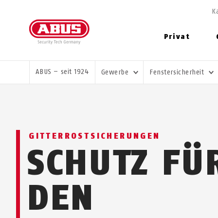
K
Privat
SIE SIND HIER:
ABUS – seit 1924
Gewerbe
Fenstersicherheit
GIT­TER­ROST­SI­CHER­UNGEN
SCHUTZ FÜ
DEN