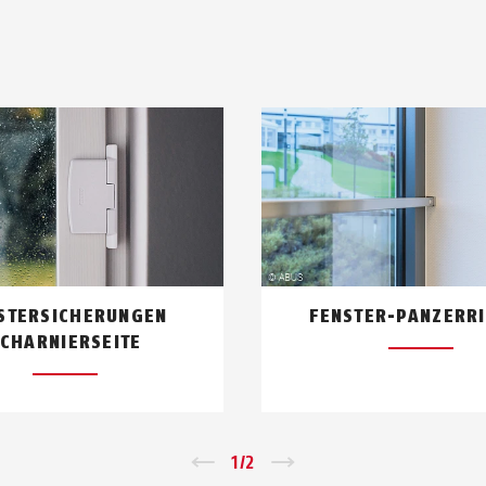
STERSICHERUNGEN
FENSTER-PANZERR
CHARNIERSEITE
←
1
/
2
→