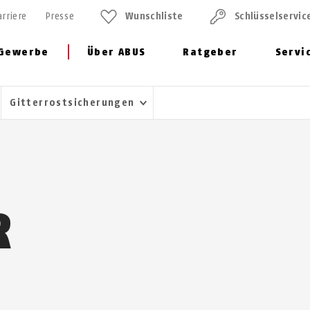
arriere
Presse
Wunschliste
Schlüssel­servic
Gewerbe
Über ABUS
Ratgeber
Servi
Gitterrostsicherungen
R