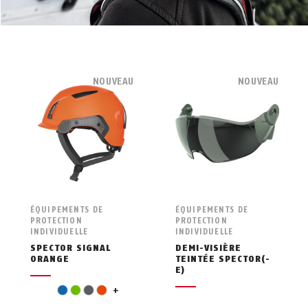
NOUVEAU
NOUVEAU
ÉQUIPEMENTS DE
ÉQUIPEMENTS DE
PROTECTION
PROTECTION
INDIVIDUELLE
INDIVIDUELLE
SPECTOR SIGNAL
DEMI-VISIÈRE
ORANGE
TEINTÉE SPECTOR(-
E)
pink
blue
green
grey
orange
+