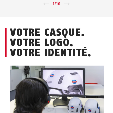
Zurück
1
/
10
Vor
VOTRE CASQUE.
VOTRE LOGO.
VOTRE IDENTITÉ.