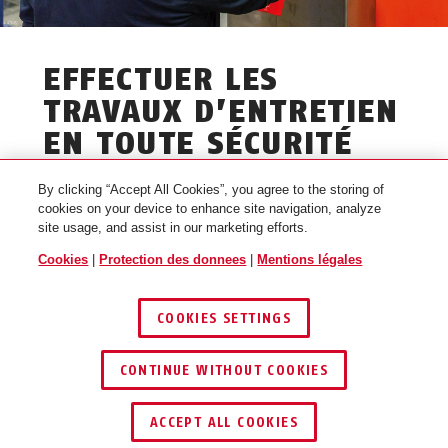
EFFECTUER LES
TRAVAUX D’ENTRETIEN
EN TOUTE SÉCURITÉ
By clicking “Accept All Cookies”, you agree to the storing of
Verrouillage et étiquetage : protégez
cookies on your device to enhance site navigation, analyze
vos employés
site usage, and assist in our marketing efforts.
Cookies
|
Protection des donnees
|
Mentions légales
ABUS a développé une solution complète avec
son programme professionnel de cadenassage.
COOKIES SETTINGS
Non seulement cela protège votre équipe,
mais cela vous donne également la possibilité
CONTINUE WITHOUT COOKIES
d’organiser efficacement vos processus de
travail internes. Tout cela dans le plein
ACCEPT ALL COOKIES