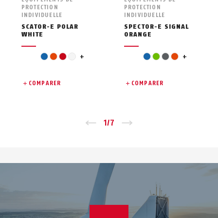
PROTECTION
PROTECTION
INDIVIDUELLE
INDIVIDUELLE
SCATOR-E POLAR
SPECTOR-E SIGNAL
WHITE
ORANGE
yellow
red
blue
orange
red
white
+
blue
green
grey
orange
+
COMPARER
COMPARER
Zurück
1
/
7
Vor