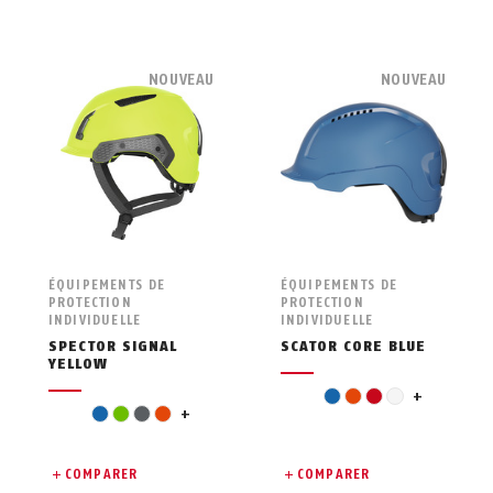
NOUVEAU
NOUVEAU
ÉQUIPEMENTS DE
ÉQUIPEMENTS DE
PROTECTION
PROTECTION
INDIVIDUELLE
INDIVIDUELLE
SPECTOR SIGNAL
SCATOR CORE BLUE
YELLOW
yellow
blue
orange
red
white
+
pink
blue
green
grey
orange
+
COMPARER
COMPARER