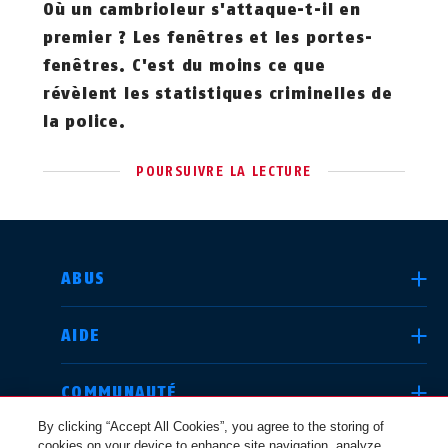
Où un cambrioleur s'attaque-t-il en
premier ? Les fenêtres et les portes-
fenêtres. C'est du moins ce que
révèlent les statistiques criminelles de
la police.
POURSUIVRE LA LECTURE
CHOISIR UN PAYS
ABUS
AIDE
Deutschland
United Kingdom
COMMUNAUTÉ
By clicking “Accept All Cookies”, you agree to the storing of
cookies on your device to enhance site navigation, analyze