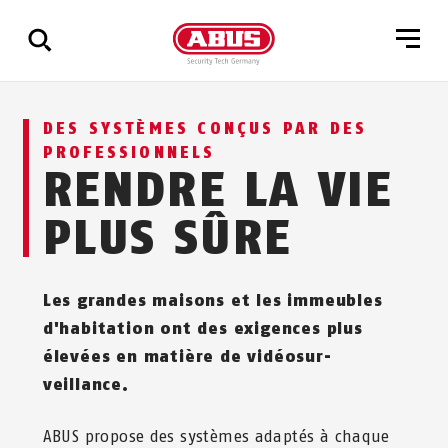
Affichage
DES SYSTÈMES CONÇUS PAR DES
de
PROFESSIONNELS
tous
RENDRE LA VIE
les
résultats
PLUS SÛRE
Les grandes maisons et les immeubles
d'habitation ont des exigences plus
élevées en matière de vi­déo­sur­
veillance.
ABUS propose des systèmes adaptés à chaque