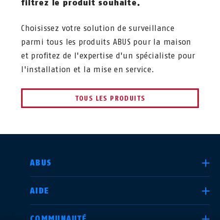
filtrez le produit souhaité.
Choisissez votre solution de surveillance
parmi tous les produits ABUS pour la maison
et profitez de l'expertise d'un spécialiste pour
l'installation et la mise en service.
TOUS LES PRODUITS
CHOISIR UN PAYS
ABUS
AIDE
Deutschland
United Kingdom
COMMUNAUTÉ