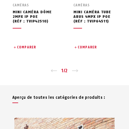
CAMÉRAS
CAMÉRAS
MINI CAMÉRA DÔME
MINI CAMÉRA TUBE
2MPX IP POE
ABUS 4MPX IP POE
(RÉF : TVIP42510)
(RÉF : TVIP64511)
COMPARER
COMPARER
Zurück
1
/
2
Vor
Aperçu de toutes les catégories de produits :