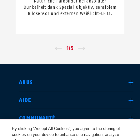
Natürliche Farbbilder bei absoluter
Dunkelheit dank Spezial-Objektiv, sensiblem
Bildsensor und externen Weißlicht-LEDs.
←
1
/
5
→
CHOISIR UN PAYS
ABUS
AIDE
Deutschland
United Kingdom
COMMUNAUTÉ
By clicking “Accept All Cookies”, you agree to the storing of
cookies on your device to enhance site navigation, analyze
QUESTIONS JURIDIQUES