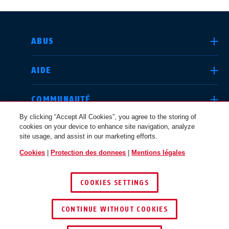
CHOISIR UN PAYS
ABUS
AIDE
Deutschland
United Kingdom
COMMUNAUTÉ
By clicking “Accept All Cookies”, you agree to the storing of
cookies on your device to enhance site navigation, analyze
QUESTIONS JURIDIQUES
site usage, and assist in our marketing efforts.
International
USA
Cookies
|
Protection des donnees
|
Mentions légales
SUISSE / FR
COOKIES SETTINGS
Canada
© 2026 ABUS
Österreich
EN
FR
CONTINUE WITHOUT COOKIES