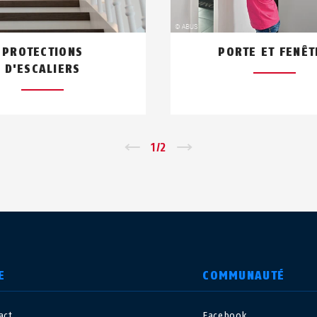
PROTECTIONS
PORTE ET FENÊT
D'ESCALIERS
←
1
/
2
→
E
COMMUNAUTÉ
act
Facebook