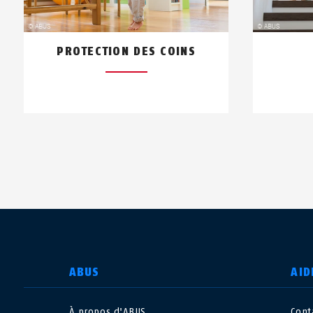
PROTECTION DES COINS
CHOISIR UN PAYS
ABUS
AID
À propos d'ABUS
Cont