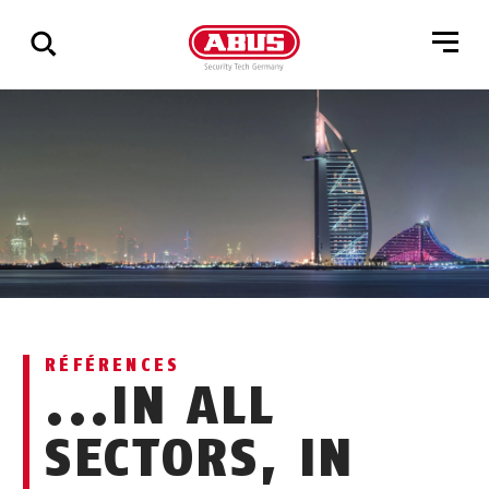
Affichage
de
tous
les
résultats
RÉFÉRENCES
...IN ALL
SECTORS, IN