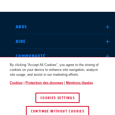
CHOISIR UN PAYS
ABUS
AIDE
Deutschland
United Kingdom
COMMUNAUTÉ
By clicking “Accept All Cookies”, you agree to the storing of
cookies on your device to enhance site navigation, analyze
QUESTIONS JURIDIQUES
site usage, and assist in our marketing efforts.
International
USA
Cookies
|
Protection des donnees
|
Mentions légales
SUISSE / FR
COOKIES SETTINGS
Canada
© 2026 ABUS
Österreich
EN
FR
CONTINUE WITHOUT COOKIES