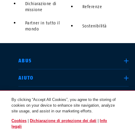
Dichiarazione di
Referenze
missione
Partner in tutto il
Sostenibilità
mondo
SELEZIONA UN PAESE
ABUS
AIUTO
Deutschland
United Kingdom
COMUNITÀ
By clicking “Accept All Cookies”, you agree to the storing of
cookies on your device to enhance site navigation, analyze
site usage, and assist in our marketing efforts.
QUESTIONI LEGALI
Cookies
|
Dichiarazione di protezione dei dati
|
Info
International
USA
legali
ITALIA