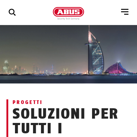
Mostra
tutti
i
risultati
PROGETTI
SOLUZIONI PER
TUTTI I