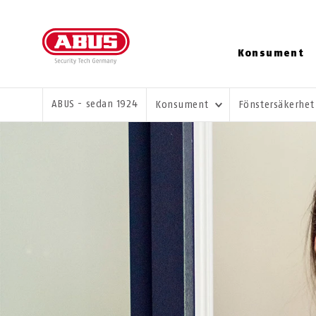
Konsument
DU ÄR HÄR:
ABUS - sedan 1924
Konsument
Fönstersäkerhe