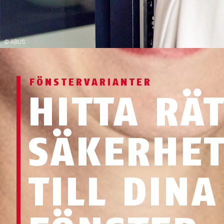
FÖNSTERVARIANTER
HITTA RÄ
SÄKERHET
TILL DINA