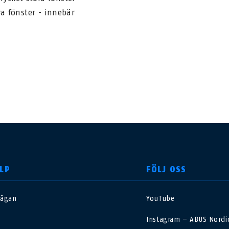
ra fönster - innebär
LP
FÖLJ OSS
rågan
YouTube
nited Kingdom
International
Instagram – ABUS Nordic