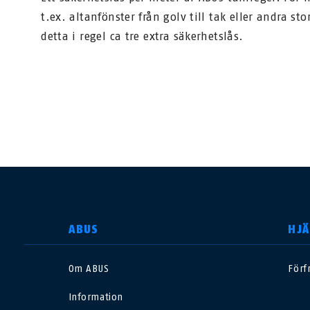
t.ex. altanfönster från golv till tak eller andra sto
detta i regel ca tre extra säkerhetslås.
SELECT COUNTRY
ABUS
HJÄ
Om ABUS
Förf
Deutschland
U
Information