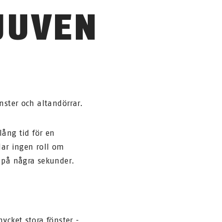
JUVEN
nster och altandörrar.
lång tid för en
elar ingen roll om
 på några sekunder.
ycket stora fönster -