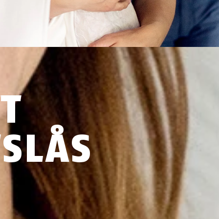
TT
SLÅS