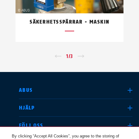
SÄKERHETSSPÄRRAR - MASKIN
←
1
/
3
→
SELECT COUNTRY
ABUS
HJÄLP
Deutschland
United Kingdom
FÖLJ OSS
By clicking “Accept All Cookies”, you agree to the storing of