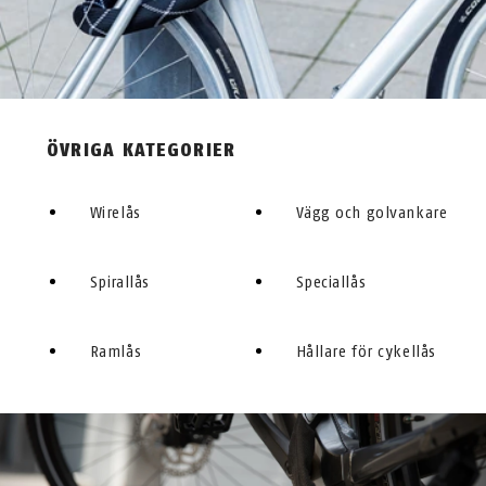
STEEL-O-FLEX™ - CYKEL
ÖVRIGA KATEGORIER
Wirelås
Vägg och golvankare
Spirallås
Speciallås
Ramlås
Hållare för cykellås