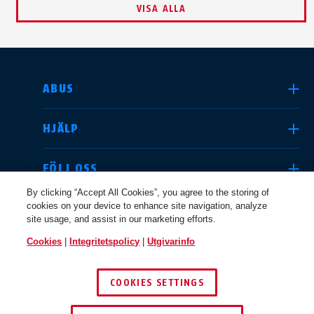
VISA ALLA
SELECT COUNTRY
ABUS
HJÄLP
Deutschland
United Kingdom
FÖLJ OSS
By clicking “Accept All Cookies”, you agree to the storing of
cookies on your device to enhance site navigation, analyze
JURIDISK INFO
site usage, and assist in our marketing efforts.
International
USA
Cookies
|
Integritetspolicy
|
Utgivarinfo
SVERIGE
COOKIES SETTINGS
Canada
© 2026 ABUS
Österreich
EN
FR