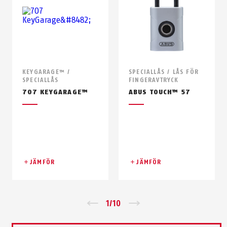
KEYGARAGE™ /
SPECIALLÅS / LÅS FÖR
SPECIALLÅS
FINGERAVTRYCK
707 KEYGARAGE™
ABUS TOUCH™ 57
JÄMFÖR
JÄMFÖR
Zurück
1
/
10
Vor