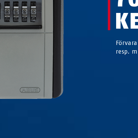
K
Förvara 
resp. m