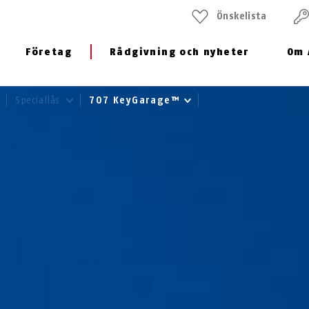
Önskelista
Företag
Rådgivning och nyheter
Om 
Speciallås
707 KeyGarage™