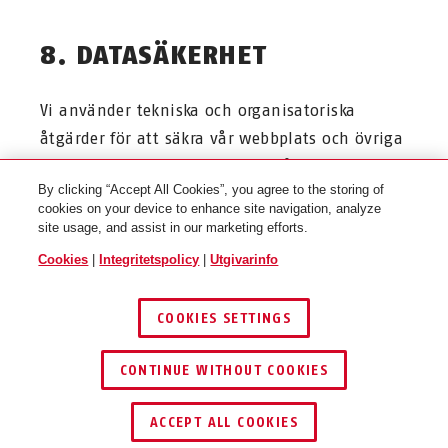
8. DATASÄKERHET
Vi använder tekniska och organisatoriska
åtgärder för att säkra vår webbplats och övriga
system mot förlust, förstöring, åtkomst,
By clicking “Accept All Cookies”, you agree to the storing of
förändring eller spridning av dina uppgifter av
cookies on your device to enhance site navigation, analyze
obehöriga personer. Beroende på vilken
site usage, and assist in our marketing efforts.
webbläsare som används överförs uppgifter
Cookies
|
Integritetspolicy
|
Utgivarinfo
med 128 eller 256 bitars SSL-kryptering. Det är
trots regelbundna kontroller och ständig
COOKIES SETTINGS
förbättring av våra säkerhetsåtgärder inte
möjligt att uppnå ett fullständigt skydd mot
CONTINUE WITHOUT COOKIES
alla risker.
ACCEPT ALL COOKIES