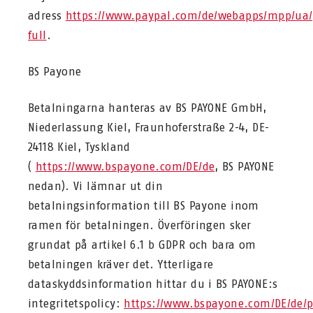
adress
https://www.paypal.com/de/webapps/mpp/ua/
full
.
BS Payone
Betalningarna hanteras av BS PAYONE GmbH,
Niederlassung Kiel, Fraunhoferstraße 2-4, DE-
24118 Kiel, Tyskland
(
https://www.bspayone.com/DE/de
, BS PAYONE
nedan). Vi lämnar ut din
betalningsinformation till BS Payone inom
ramen för betalningen. Överföringen sker
grundat på artikel 6.1 b GDPR och bara om
betalningen kräver det. Ytterligare
dataskyddsinformation hittar du i BS PAYONE:s
integritetspolicy:
https://www.bspayone.com/DE/de/p