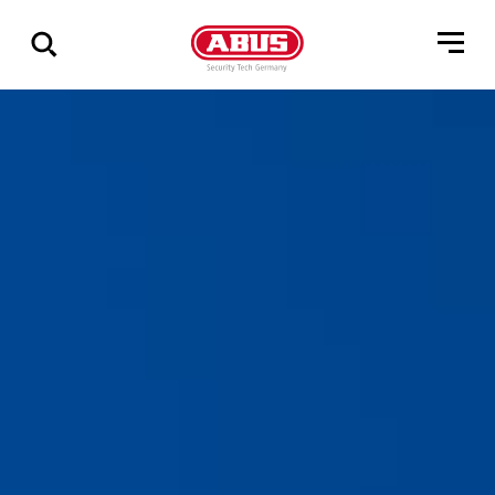
Zeige
alle
Ergebnisse