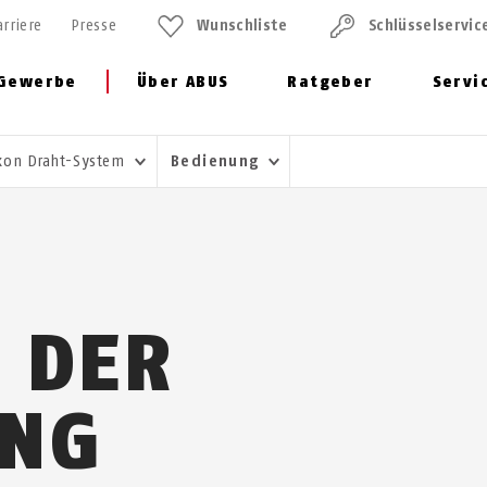
arriere
Presse
Wunschliste
Schlüssel­servic
Gewerbe
Über ABUS
Ratgeber
Servi
xon Draht-System
Bedienung
N DER
NG