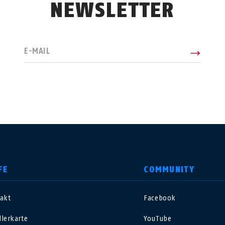
NEWSLETTER
E-MAIL
FE
COMMUNITY
akt
Facebook
nited Kingdom
International
lerkarte
YouTube