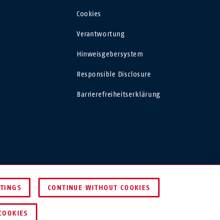
Polska
Cookies
Verantwortung
España
Hinweisgebersystem
Magyarország
Responsible Disclosure
România
Barrierefreiheitserklärung
Finland
DEUTSCHLAND
TTINGS
CONTINUE WITHOUT COOKIES
COOKIES