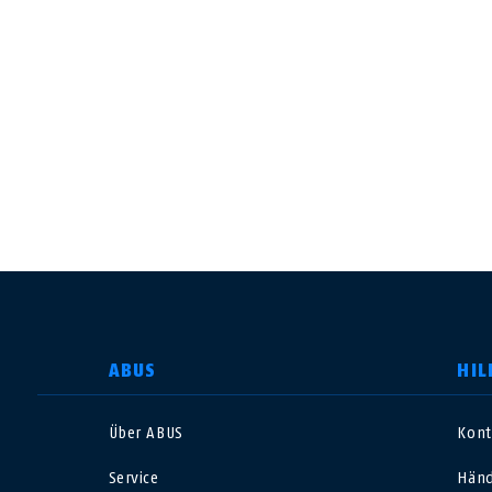
LAND AUSWÄHLEN
ABUS
HIL
Über ABUS
Kont
Deutschland
U
Service
Händ