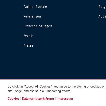
Canada
Ö
Partner Portale
Ratg
EN
FR
Referenzen
ABUS
Italia
B
Branchenlösungen
México
F
Events
Danmark
N
Presse
Україна
Br
Česko
© 2026 ABUS
By clicking “Accept All Cookies”, you agree to the storing of cookies on
site usage, and assist in our marketing efforts.
Cookies
|
Datenschutzerklärung
|
Impressum