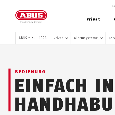
K
Privat
SIE SIND HIER:
ABUS – seit 1924
Privat
Alarmsysteme
Ter
BEDIENUNG
EINFACH I
HANDHABU