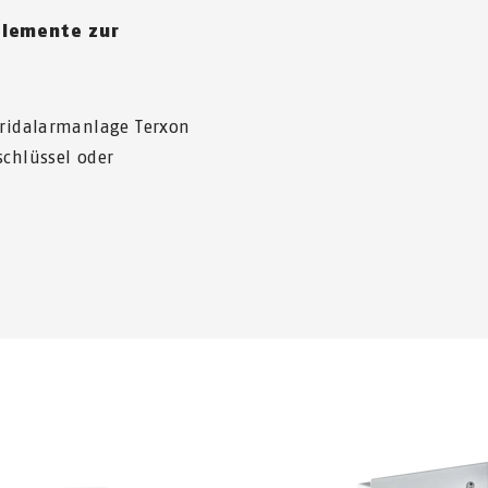
elemente zur
bridalarmanlage Terxon
schlüssel oder