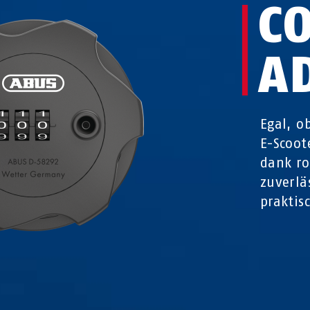
C
A
Egal, o
E-Scoot
dank ro
zuverlä
praktis