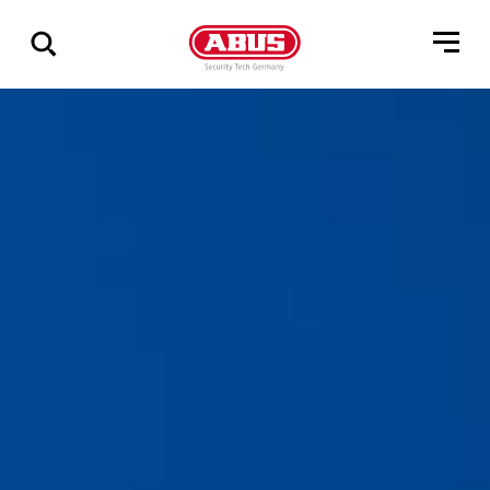
Geef
alle
resultaten
weer