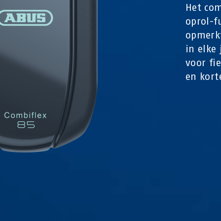
Het com
oprol-f
opmerkt
in elke
voor fi
en kort