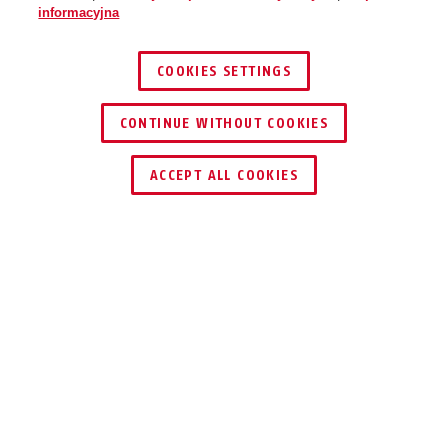
informacyjna
COOKIES SETTINGS
CONTINUE WITHOUT COOKIES
ZNAJDŹ DYSTRYBUTORA
ACCEPT ALL COOKIES
Opis
COMBIFLEX™
LEPIEJ DMUCHAĆ
NA ZIMNE