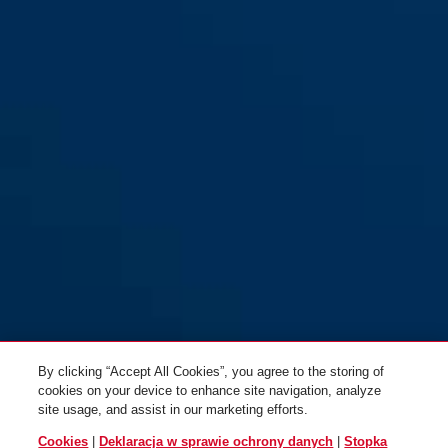
żółty
Combiflex™ Break 85
czarny
Combiflex™ Break 85 czarne
midnight blue
niebieski
Combiflex™ Break 85 neon
By clicking “Accept All Cookies”, you agree to the storing of
cookies on your device to enhance site navigation, analyze
site usage, and assist in our marketing efforts.
Cookies
|
Deklaracja w sprawie ochrony danych
|
Stopka