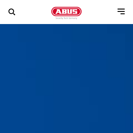
Pokaż
wszystkie
wyniki