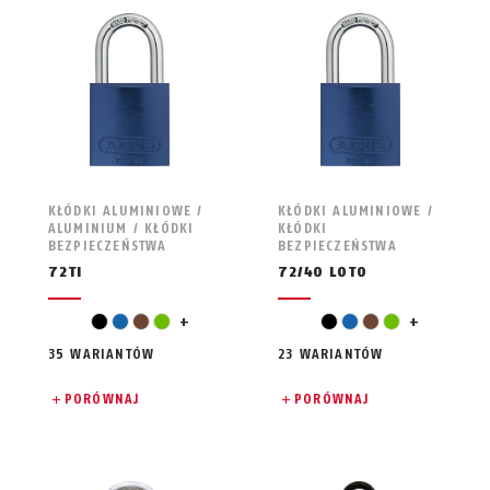
KŁÓDKI ALUMINIOWE /
KŁÓDKI ALUMINIOWE /
ALUMINIUM / KŁÓDKI
KŁÓDKI
BEZPIECZEŃSTWA
BEZPIECZEŃSTWA
72TI
72/40 LOTO
pomarańczowy
pomarańczowy
czarny
niebieski
brązowy
zielony
+
czarny
niebieski
brązowy
zielony
+
35 WARIANTÓW
23 WARIANTÓW
PORÓWNAJ
PORÓWNAJ