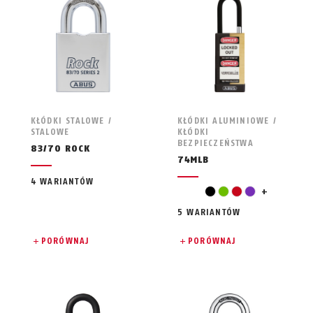
KŁÓDKI STALOWE /
KŁÓDKI ALUMINIOWE /
STALOWE
KŁÓDKI
BEZPIECZEŃSTWA
83/70 ROCK
74MLB
4 WARIANTÓW
żółty
czarny
zielony
czerwony
fiolet
+
5 WARIANTÓW
PORÓWNAJ
PORÓWNAJ