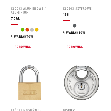
KŁÓDKI ALUMINIOWE /
KŁÓDKI SZYFROWE
ALUMINIUM
158
70AL
szary
zielony
pomarańczowy
srebrny
żółty
4 WARIANTÓW
4 WARIANTÓW
PORÓWNAJ
PORÓWNAJ
KŁÓDKI MOSIĘŻNE /
DISKUS
®