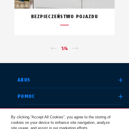
BEZPIECZEŃSTWO POJAZDU
←
1
/
4
→
WYBIERZ KRAJ
ABUS
POMOC
Deutschland
United Kingdom
KANAŁY INFORMACYJNE
By clicking “Accept All Cookies”, you agree to the storing of
cookies on your device to enhance site navigation, analyze
site usage, and assist in our marketing efforts.