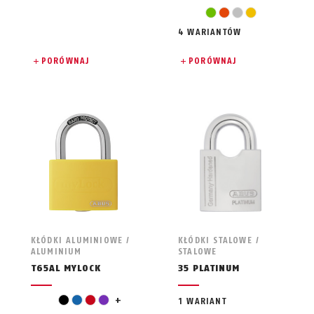
zielony
pomarańczowy
srebrny
żółty
4 WARIANTÓW
PORÓWNAJ
PORÓWNAJ
KŁÓDKI ALUMINIOWE /
KŁÓDKI STALOWE /
ALUMINIUM
STALOWE
T65AL MYLOCK
35 PLATINUM
biały
czarny
niebieski
czerwony
fiolet
+
1 WARIANT