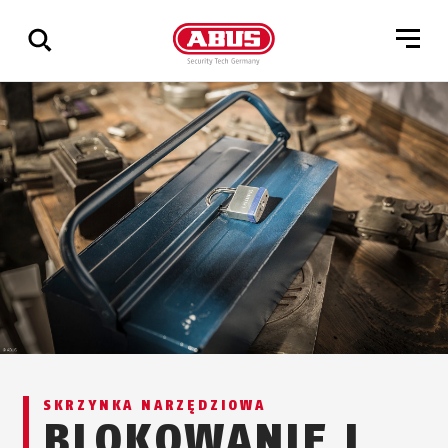
Pokaż
wszystkie
wyniki
SKRZYNKA NARZĘDZIOWA
BLOKOWANIE I