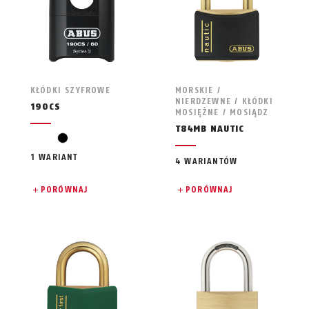
KŁÓDKI SZYFROWE
MORSKIE /
NIERDZEWNE / KŁÓDKI
190CS
MOSIĘŻNE / MOSIĄDZ
T84MB NAUTIC
czarny
1 WARIANT
4 WARIANTÓW
PORÓWNAJ
PORÓWNAJ