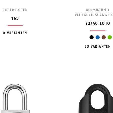
CIJFERSLOTEN
ALUMINIUM /
VEILIGHEIDSHANGSL
165
72/40 LOTO
4 VARIANTEN
oran
zwart
blauw
brui
g
23 VARIANTEN