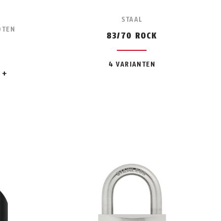
STAAL
OTEN
83/70 ROCK
4 VARIANTEN
je
n
roen
+