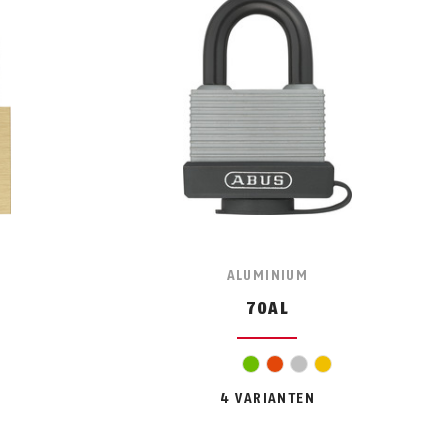
ALUMINIUM
70AL
groen
oranje
zilver
geel
4 VARIANTEN