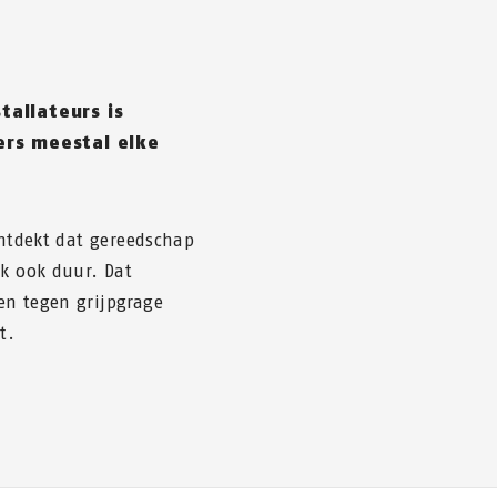
tallateurs is
ers meestal elke
ontdekt dat gereedschap
jk ook duur. Dat
en tegen grijpgrage
t.