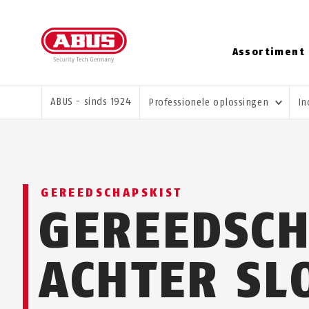
Assortiment
U BENT HIER:
ABUS - sinds 1924
Professionele oplossingen
In
GEREEDSCHAPSKIST
GEREEDSC
ACHTER SL