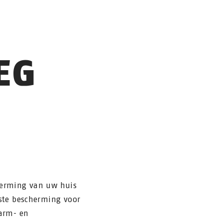
EG
herming van uw huis
ste bescherming voor
larm- en