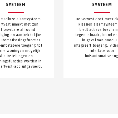
SYSTEEM
SYSTEEM
draadloze alarmsysteem
De Secvest doet meer d
rtvest maakt met zijn
klassiek alarmsysteem
etrouwbare allround
biedt actieve bescher
liging en aantrekkelijke
tegen inbraak, brand en
automatiseringsfuncties
in geval van nood. 
omfortabele toegang tot
integreert toegang, vide
ne woningen mogelijk.
interface voor
Alle instellingen en
huisautomatisering
ningsfuncties worden in
artvest-app uitgevoerd.