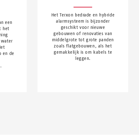
Het Terxon bedrade en hybride
alarmsysteem is bijzonder
an een
geschikt voor nieuwe
: het
gebouwen of renovaties van
ming
middelgrote tot grote panden
 water
zoals flatgebouwen, als het
Het
gemakkelijk is om kabels te
o en de
leggen.
.