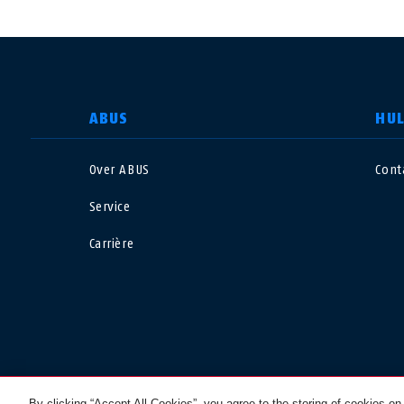
LAND SELECTEREN
ABUS
HU
Over ABUS
Cont
Deutschland
U
Service
Canada
Ö
Carrière
EN
FR
Italia
B
México
F
Danmark
N
© 2026 ABUS
By clicking “Accept All Cookies”, you agree to the storing of cookies on