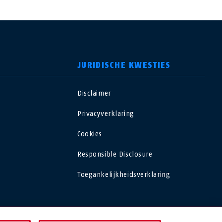
JURIDISCHE KWESTIES
Disclaimer
USA
Privacyverklaring
Polska
Cookies
Responsible Disclosure
España
Toegankelijkheidsverklaring
Magyarország
România
NEDERLAND