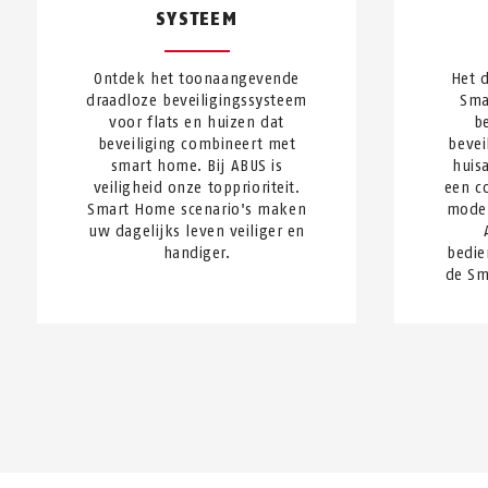
SYSTEEM
Ontdek het toonaangevende
Het 
draadloze beveiligingssysteem
Sma
voor flats en huizen dat
b
beveiliging combineert met
bevei
smart home. Bij ABUS is
huis
veiligheid onze topprioriteit.
een c
Smart Home scenario's maken
moder
uw dagelijks leven veiliger en
handiger.
bedie
de Sm