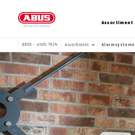
Assortiment
U BENT HIER:
ABUS - sinds 1924
Assortiment
Alarmsystem