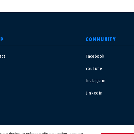
LP
COMMUNITY
act
Facebook
nited Kingdom
International
YouTube
sterreich
Nederland
Instagram
LinkedIn
elgië
Schweiz
NL
FR
DE
FR
rance
Sverige
orge
Portugal
 your device to enhance site navigation, analyze