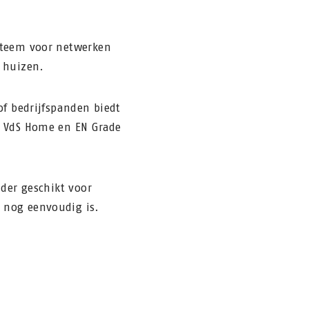
steem voor netwerken
 huizen.
of bedrijfspanden biedt
t VdS Home en EN Grade
nder geschikt voor
 nog eenvoudig is.