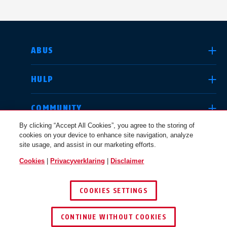
LAND SELECTEREN
ABUS
HULP
Deutschland
United Kingdom
COMMUNITY
By clicking “Accept All Cookies”, you agree to the storing of
cookies on your device to enhance site navigation, analyze
JURIDISCHE KWESTIES
site usage, and assist in our marketing efforts.
International
USA
Cookies
|
Privacyverklaring
|
Disclaimer
NEDERLAND
COOKIES SETTINGS
Canada
© 2026 ABUS
Österreich
EN
FR
CONTINUE WITHOUT COOKIES