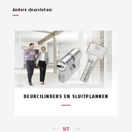
Andere deursloten:
DEURCILINDERS EN SLUITPLANNEN
←
1
/
7
→