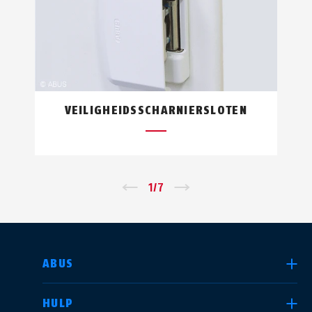
VEILIGHEIDSSCHARNIERSLOTEN
←
1
/
7
→
LAND SELECTEREN
ABUS
HULP