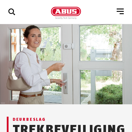
Geef
alle
resultaten
weer
DEURBESLAG
TREKBEVEILIGING