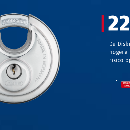
2
De Disk
hogere 
risico o