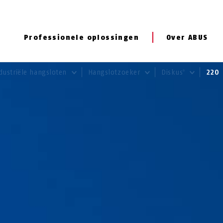
Professionele oplossingen
Over ABUS
dustriële hangsloten
Hangslotzoeker
Diskus
220 
®