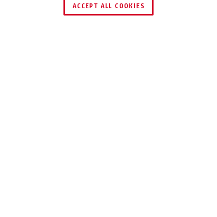
ACCEPT ALL COOKIES
TEILEN
Beschreibung
220 DISKUS
®
TRUST THE
ORIGINAL
Das Diskus®: nur echt von ABUS.
Zur Absicherung von Türen, Toren, Schränken,
Scheunen, Kellern und mehr - und ideal in