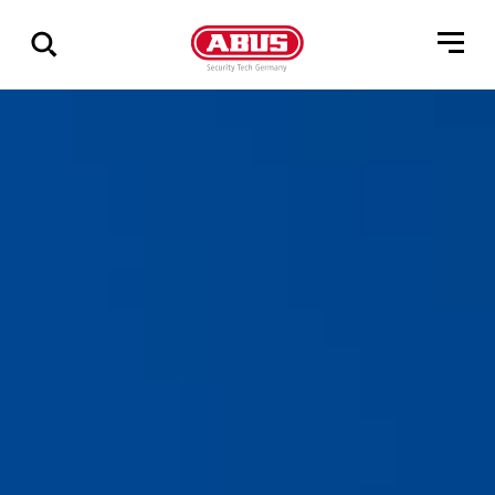
Zeige
alle
Ergebnisse