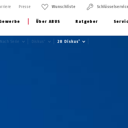
arriere
Presse
Wunschliste
Schlüssel­servic
Gewerbe
Über ABUS
Ratgeber
Servi
Nach Serie
Diskus
28 Diskus
®
®