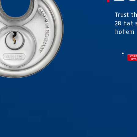
Trust t
28 hat 
hohem D