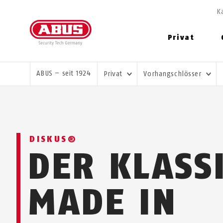
K
Privat
SIE SIND HIER:
ABUS – seit 1924
Privat
Vorhangschlösser
DISKUS®
DER KLASS
MADE IN