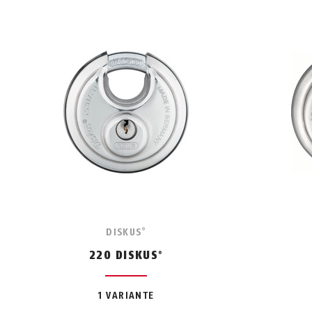
DISKUS
®
220 DISKUS
®
1 VARIANTE