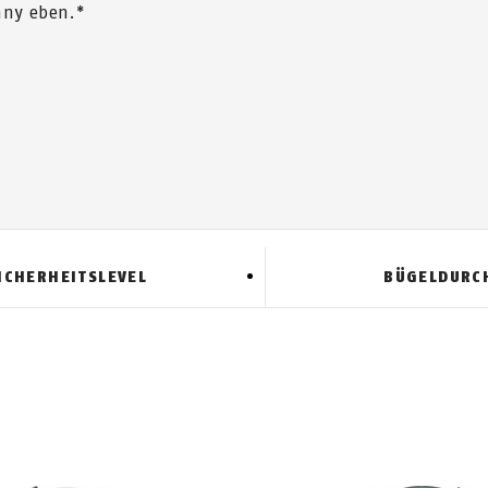
any eben.*
ICHERHEITSLEVEL
BÜGELDURC