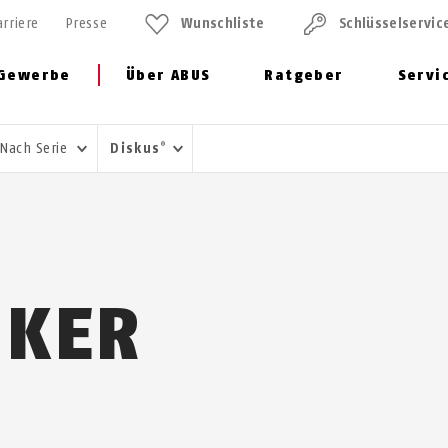
arriere
Presse
Wunschliste
Schlüssel­servic
Gewerbe
Über ABUS
Ratgeber
Servi
Nach Serie
Diskus
®
IKER