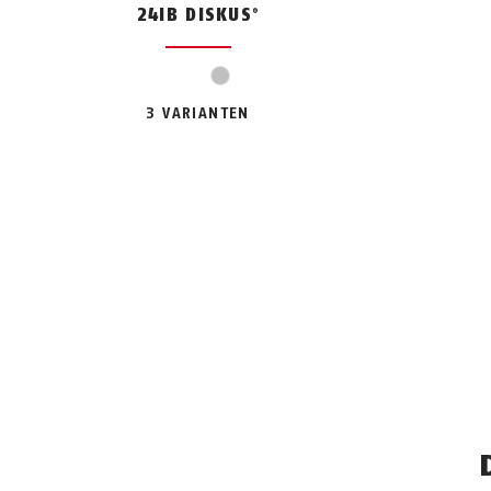
24IB DISKUS
®
silber
3 VARIANTEN