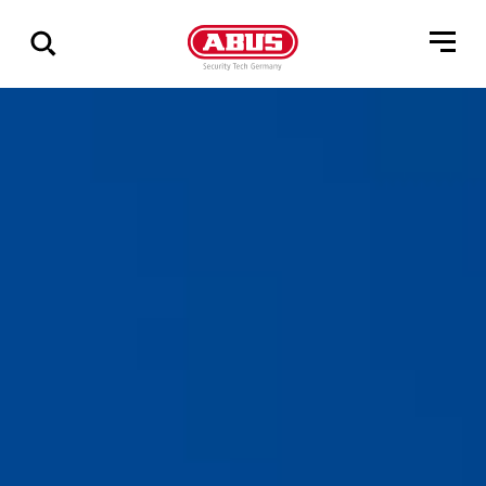
Geef
alle
resultaten
weer