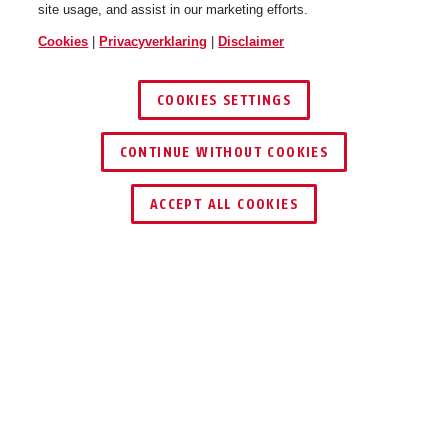
site usage, and assist in our marketing efforts.
Cookies
|
Privacyverklaring
|
Disclaimer
COOKIES SETTINGS
CONTINUE WITHOUT COOKIES
DEALER ZOEKEN
ACCEPT ALL COOKIES
Beschrijving
25 DISKUS
®
VERTROUW OP