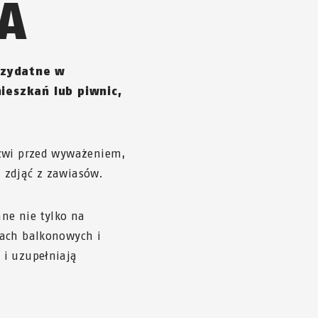
A
rzydatne w
eszkań lub piwnic,
rzwi przed wyważeniem,
 zdjąć z zawiasów.
ne nie tylko na
iach balkonowych i
 i uzupełniają