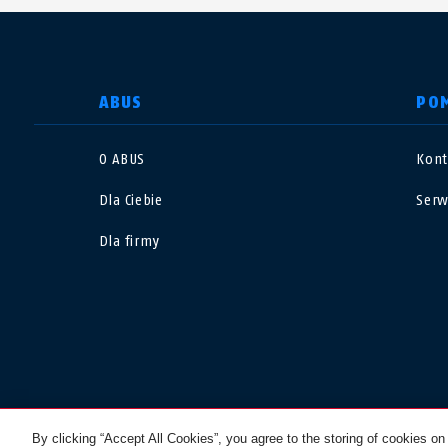
WYBIERZ KRAJ
ABUS
PO
O ABUS
Kont
Deutschland
U
Dla Ciebie
Serw
Canada
Ö
Dla firmy
EN
FR
Italia
B
México
F
Danmark
N
© 2026 ABUS
By clicking “Accept All Cookies”, you agree to the storing of cookies on