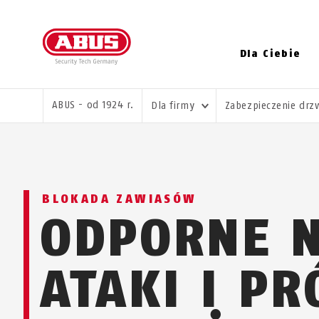
Dla Ciebie
JESTEŚ TUTAJ:
ABUS - od 1924 r.
Dla firmy
Zabezpieczenie drz
BLOKADA ZAWIASÓW
ODPORNE 
ATAKI I PR