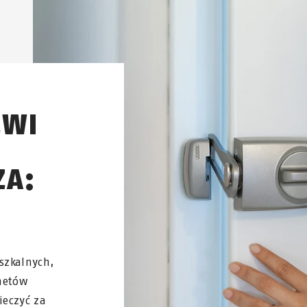
ZWI
ZA:
.
szkalnych,
netów
ieczyć za