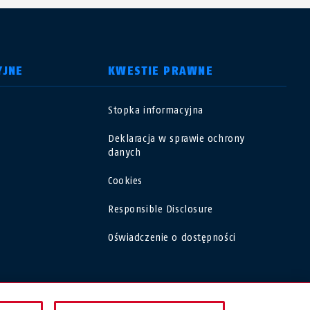
YJNE
KWESTIE PRAWNE
Stopka informacyjna
USA
Deklaracja w sprawie ochrony
danych
Polska
Cookies
España
Responsible Disclosure
Oświadczenie o dostępności
Magyarország
România
POLSKA