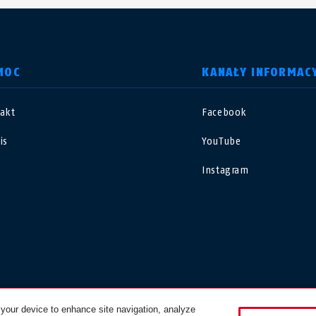
MOC
KANAŁY INFORMAC
akt
Facebook
nited Kingdom
International
is
YouTube
sterreich
Nederland
Instagram
elgië
Schweiz
NL
FR
DE
FR
rance
Sverige
orge
Portugal
 your device to enhance site navigation, analyze