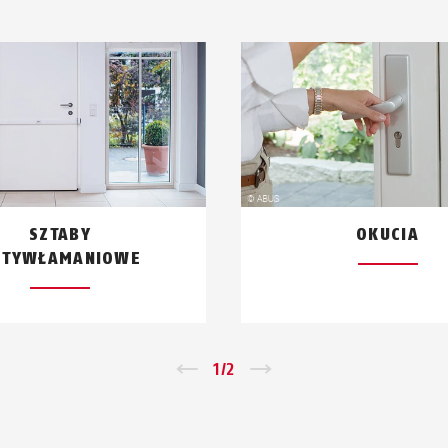
SZTABY
OKUCIA
NTYWŁAMANIOWE
←
1
/
2
→